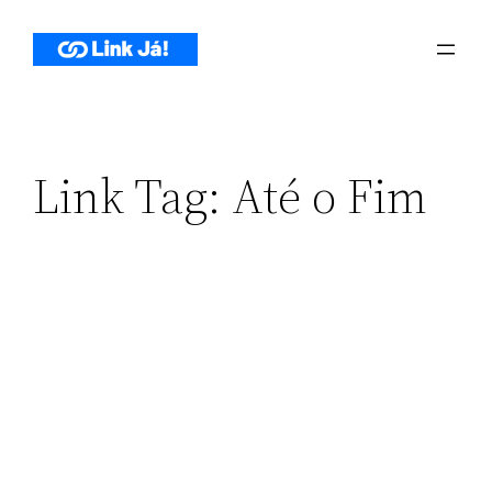
Pular
para
o
conteúdo
Link Tag:
Até o Fim