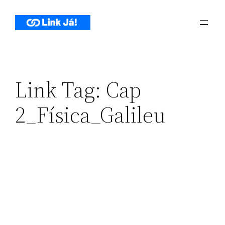
Pular
para
o
conteúdo
Link Tag:
Cap
2_Física_Galileu