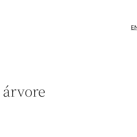
E
 árvore