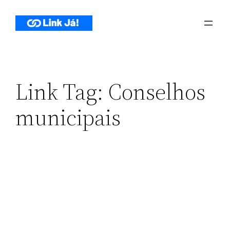
Pular
para
o
conteúdo
Link Tag:
Conselhos
municipais