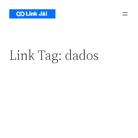
Pular
para
o
conteúdo
Link Tag:
dados