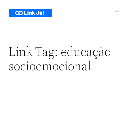
Pular
para
o
conteúdo
Link Tag:
educação
socioemocional