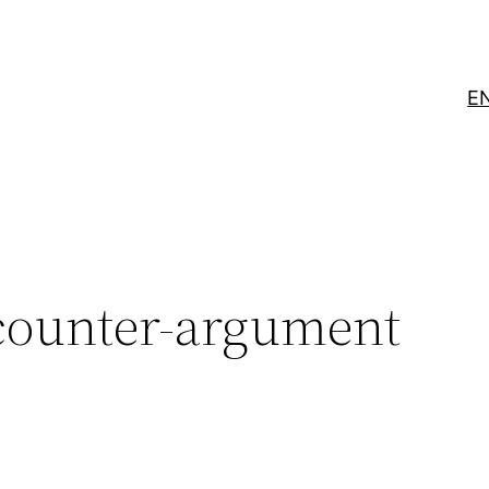
E
counter-argument